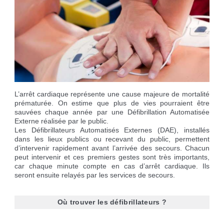
Réservation de salles
Déchèteries
Etat civil
Aire pour camping-cars
Cimetière
Marches vertes
Cartes d'identité, passeport
Campings à proximité
Nos grands événements
Recycleries
Carte d'électeur
Borne de recharge voiture électrique
Des projets
Lutter contre l'ambroisie
Livret de famille
Recensement militaire
L’arrêt cardiaque représente une cause majeure de mortalité
prématurée. On estime que plus de vies pourraient être
sauvées chaque année par une Défibrillation Automatisée
Externe réalisée par le public.
Les Défibrillateurs Automatisés Externes (DAE), installés
dans les lieux publics ou recevant du public, permettent
d’intervenir rapidement avant l’arrivée des secours. Chacun
peut intervenir et ces premiers gestes sont très importants,
car chaque minute compte en cas d’arrêt cardiaque. Ils
seront ensuite relayés par les services de secours.
Où trouver les défibrillateurs ?