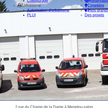
Covoiturage
Réservatio
Urbanisme
Cimetière
Autorisation d'urbanisme
Nos grand
PLUI
Des projets
2 rue du Champ de la Dame à Menetou-salon