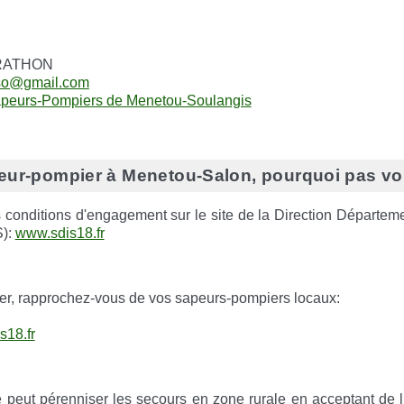
ARATHON
eso@gmail.com
apeurs-Pompiers de Menetou-Soulangis
eur-pompier à Menetou-Salon, pourquoi pas vo
s conditions d'engagement sur le site de la Direction Départem
S):
www.sdis18.fr
er, rapprochez-vous de vos sapeurs-pompiers locaux:
18.fr
té peut pérenniser les secours en zone rurale en acceptant de l