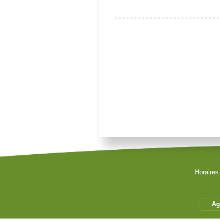
Je souhaite modifier cet artic
Se souvenir de moi
Authentification Web
Horaires
Connexion
Mot de passe perdu ?
Identifiant perdu ?
Ag