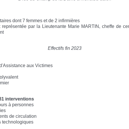
ires dont 7 femmes et de 2 infirmières
 représentée par la Lieutenante Marie MARTIN, cheffe de ce
nt
Effectifs fin 2023
d'Assistance aux Victimes
olyvalent
rmier
81 interventions
cours à personnes
ies
nts de circulation
s technologiques