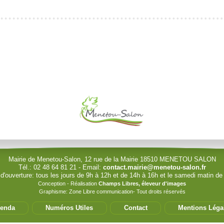
le (identification obligatoire)
Identifiant
Mot de passe
Afficher le mot de passe
Mairie de Menetou-Salon, 12 rue de la Mairie 18510 MENETOU SALON
Tél.: 02 48 64 81 21 - Email:
contact.mairie@menetou-salon.fr
 d'ouverture: tous les jours de 9h à 12h et de 14h à 16h et le samedi matin de
Conception - Réalisation
Champs Libres, éleveur d'images
Graphisme: Zone Libre communication- Tout droits réservés
enda
Numéros Utiles
Contact
Mentions Léga