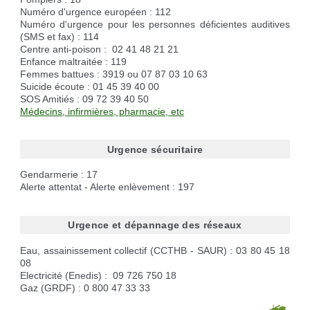
Réservation de salles
Déchèteries
Etat civil
Aire pour camping-cars
Numéro d'urgence européen : 112
Numéro d'urgence pour les personnes déficientes auditives
Cimetière
Marches vertes
Cartes d'identité, passeport
Campings à proximité
(SMS et fax) : 114
Nos grands événements
Recycleries
Carte d'électeur
Borne de recharge voiture électrique
Centre anti-poison : 02 41 48 21 21
Des projets
Lutter contre l'ambroisie
Livret de famille
Enfance maltraitée : 119
Femmes battues : 3919 ou 07 87 03 10 63
Recensement militaire
Suicide écoute : 01 45 39 40 00
SOS Amitiés : 09 72 39 40 50
Médecins, infirmières, pharmacie, etc
Urgence sécuritaire
Gendarmerie : 17
Alerte attentat - Alerte enlèvement : 197
Urgence et dépannage des réseaux
Eau, assainissement collectif (CCTHB - SAUR) : 03 80 45 18
08
Electricité (Enedis) : 09 726 750 18
Gaz (GRDF) : 0 800 47 33 33