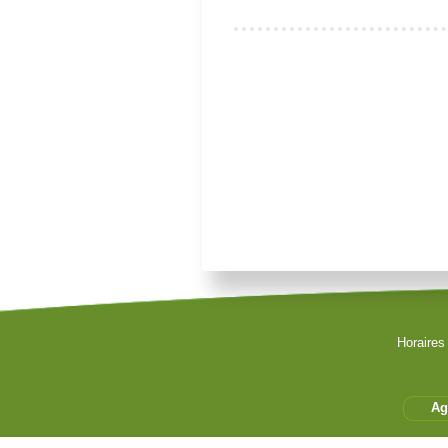
Je souhaite modifier cet artic
Se souvenir de moi
Authentification Web
Horaires
Connexion
Mot de passe perdu ?
Identifiant perdu ?
Ag