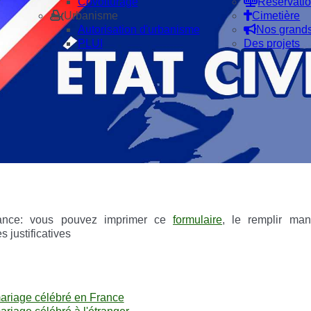
Covoiturage
Réservatio
Urbanisme
Cimetière
Autorisation d'urbanisme
Nos grand
PLUI
Des projets
ance: vous pouvez imprimer ce
formulaire
, le remplir man
 justificatives
ariage célébré en France