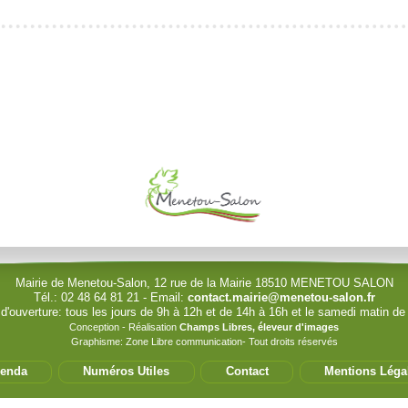
le (identification obligatoire)
Identifiant
Mot de passe
Afficher le mot de passe
Mairie de Menetou-Salon, 12 rue de la Mairie 18510 MENETOU SALON
Tél.: 02 48 64 81 21 - Email:
contact.mairie@menetou-salon.fr
 d'ouverture: tous les jours de 9h à 12h et de 14h à 16h et le samedi matin de
Conception - Réalisation
Champs Libres, éleveur d'images
Graphisme: Zone Libre communication- Tout droits réservés
enda
Numéros Utiles
Contact
Mentions Léga