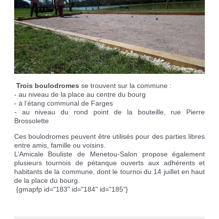
Réservation de salles
Déchèteries
Etat civil
Aire pour camping-cars
Cimetière
Marches vertes
Cartes d'identité, passeport
Campings à proximité
Nos grands événements
Recycleries
Carte d'électeur
Borne de recharge voiture électrique
Des projets
Lutter contre l'ambroisie
Livret de famille
Recensement militaire
Trois boulodromes
se trouvent sur la commune :
- au niveau de la place au centre du bourg
- à l’étang communal de Farges
- au niveau du rond point de la bouteille, rue Pierre
Brossolette
Ces boulodromes peuvent être utilisés pour des parties libres
entre amis, famille ou voisins.
L’Amicale Bouliste de Menetou-Salon propose également
plusieurs tournois de pétanque ouverts aux adhérents et
habitants de la commune, dont le tournoi du 14 juillet en haut
de la place du bourg.
{gmapfp id="183" id="184" id="185"}