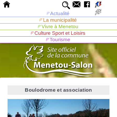
Actualité
Informations
La municipalité
Agenda
Le Maire, Le Conseil Municipal
Vivre à Menetou
Du côté de nos commerces et services
Le personnel municipal
Présentation de la commune
Culture Sport et Loisirs
Inscription à la lettre d'information
Les commissions
Vivre ensemble
Présentation
Associations et équipements culturels
Tourisme
Météo
Le conseil municipal des Jeunes
Enfance et scolarité
Guide d'accueil
Animaux
Associations sociales
Bibliothèque
Bureau d'information touristique
Comptes rendus
Ado et jeunes adultes
Plan
Entretien des espaces publics
Petite enfance
Associations viticoles
Cinéma itinérant
Histoire
Bulletin municipal
Seniors
Nuisances sonores
Ecoles
Espaces jeunes
Associations et équipements sportifs
Associations Culturelles
Nos vignerons
Offres d'emploi
Santé
Services périscolaires
Résidence autonomie
Associations et équipements de loisirs
Plateau sportif
Le château de Menetou
Secours
Centre de loisirs
Services à domicile
Nos professionnels de santé
Terrain de tennis et association
Aire de jeux
L'étang communal de Farges
Aide sociale
Transports scolaires
Associations Seniors
Le Pôle Santé
Centre de secours
Terrain de foot et association
Jardin participatif
Village western "Bell Fourche City"
Mobilité
Numéros utiles
Défibrillateur
Assistante sociale
Boulodrome et association
Chasse et association
Circuit du patrimoine
Urbanisme
Prévention des risques
CCAS
Cars Rémi
Associations sportives
Pêche
Randonnées
Boulodrome et association
Commerces et marché
Taxi
Autorisation d'urbanisme
Associations de loisirs
Aux alentours
Entreprises & artisans
Borne de recharge voiture électrique
PLUI
Commerces
Se restaurer
Environnement
Covoiturage
Marché hebdomadaire
Se loger
Restaurants Bars
Démarches administratives
Ramassage et tri des déchets ménagers
Aire de pique-nique
Chambres d'hôtes, gîtes et locations