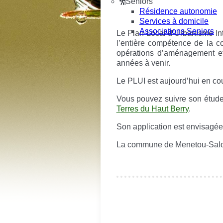
Seniors
Résidence autonomie
Services à domicile
Associations Seniors
Le Plan Local d’Urbanisme Int
l’entière compétence de la 
opérations d’aménagement et le
années à venir.
Le PLUI est aujourd’hui en cou
Vous pouvez suivre son étude,
Terres du Haut Berry
.
Son application est envisagée 
La commune de Menetou-Salo
Je souhaite modifier cet artic