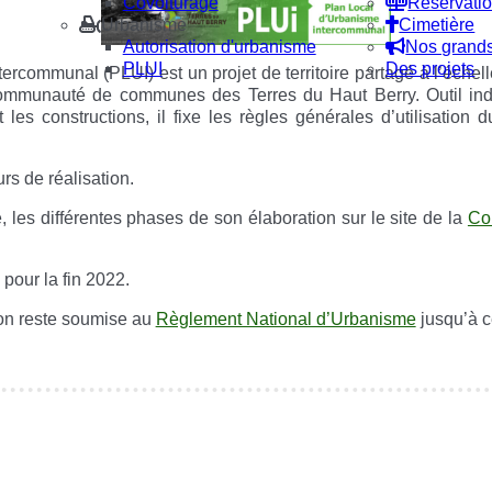
Covoiturage
Réservatio
Urbanisme
Cimetière
Autorisation d'urbanisme
Nos grand
PLUI
Des projets
ercommunal (PLUI) est un projet de territoire partagé à l’échel
communauté de communes des Terres du Haut Berry. Outil ind
s constructions, il fixe les règles générales d’utilisation du
rs de réalisation.
 les différentes phases de son élaboration sur le site de la
Co
pour la fin 2022.
n reste soumise au
Règlement National d’Urbanisme
jusqu’à c
le (identification obligatoire)
Identifiant
Mot de passe
Afficher le mot de passe