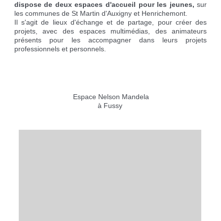
dispose de deux espaces d'accueil pour les jeunes,
sur
Réservation de salles
Déchèteries
Etat civil
Aire pour camping-cars
les communes de St Martin d'Auxigny et Henrichemont.
Cimetière
Marches vertes
Cartes d'identité, passeport
Campings à proximité
Il s'agit de lieux d'échange et de partage, pour créer des
Nos grands événements
Recycleries
Carte d'électeur
Borne de recharge voiture électrique
projets, avec des espaces multimédias, des animateurs
présents pour les accompagner dans leurs projets
Des projets
Lutter contre l'ambroisie
Livret de famille
professionnels et personnels.
Recensement militaire
Espace Nelson Mandela
à Fussy