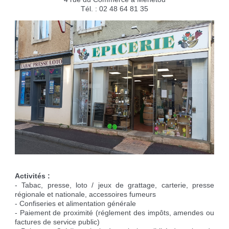
Réservation de salles
Déchèteries
Etat civil
Aire pour camping-cars
Tél. : 02 48 64 81 35
Cimetière
Marches vertes
Cartes d'identité, passeport
Campings à proximité
Nos grands événements
Recycleries
Carte d'électeur
Borne de recharge voiture électrique
Des projets
Lutter contre l'ambroisie
Livret de famille
Recensement militaire
Activités :
- Tabac, presse, loto / jeux de grattage, carterie, presse
régionale et nationale, accessoires fumeurs
- Confiseries et alimentation générale
- Paiement de proximité (réglement des impôts, amendes ou
factures de service public)