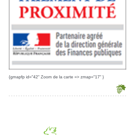
{gmapfp id="42" Zoom de la carte => zmap="17" }
Je souhaite modifier cet article (identification obligatoire)
Identifiant
Mot de passe
Afficher le mot de passe