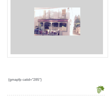
{gmapfp catid="285"}
Je souhaite modifier cet article (identification obligatoire)
Identifiant