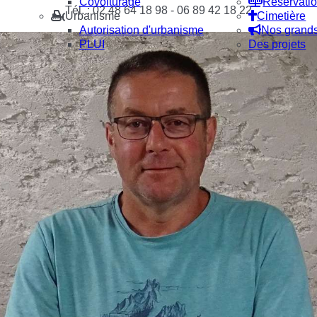
Covoiturage
Réservatio
Tél. : 02 48 64 18 98 - 06 89 42 18 22
Urbanisme
Cimetière
Autorisation d'urbanisme
Nos grand
PLUI
Des projets