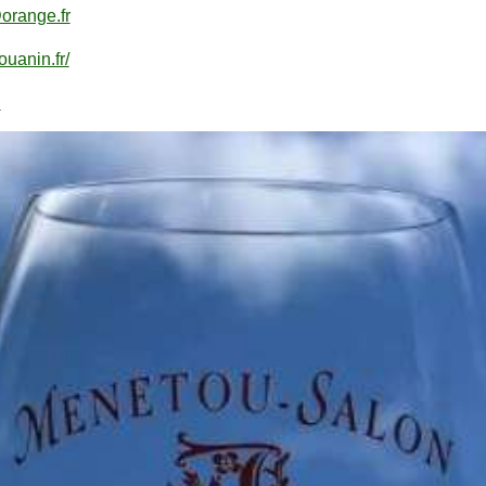
orange.fr
ouanin.fr/
n