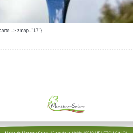
carte => zmap="17"}
le (identification obligatoire)
Identifiant
Mot de passe
Afficher le mot de passe