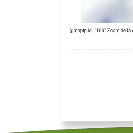
{gmapfp id="189" Zoom de la 
Je souhaite modifier cet artic
Se souvenir de moi
Authentification Web