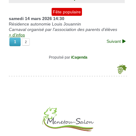
Fête populaire
samedi 14 mars 2026
14:30
Résidence autonomie Louis Jouannin
Carnaval organisé par l'association des parents d'élèves
+ d'infos
Suivant
1
2
Propulsé par
iCagenda
Je souhaite modifier cet article (identification obligatoire)
Identifiant
Mot de passe
Afficher le mot de passe
Se souvenir de moi