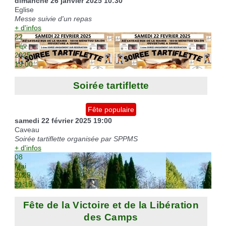
dimanche 26 janvier 2025
10:30
Eglise
Messe suivie d'un repas
+ d'infos
22
Fév
2025
19:00
Soirée tartiflette
Fête populaire
samedi 22 février 2025
19:00
Caveau
Soirée tartiflette organisée par SPPMS
+ d'infos
08
Mai
2025
11:15
Fête de la Victoire et de la Libération
des Camps