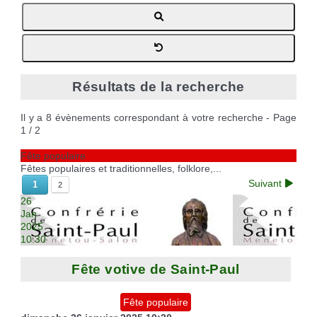
Réservation de salles
Déchèteries
Etat civil
Aire pour camping-cars
Cimetière
Marches vertes
Cartes d'identité, passeport
Campings à proximité
Nos grands événements
Recycleries
Carte d'électeur
Borne de recharge voiture électrique
Des projets
Lutter contre l'ambroisie
Livret de famille
Recensement militaire
Résultats de la recherche
Il y a 8 évènements correspondant à votre recherche
- Page
1 / 2
Fête populaire
Fêtes populaires et traditionnelles, folklore,...
Suivant
1
2
26
Jan
2025
10:30
Fête votive de Saint-Paul
Fête populaire