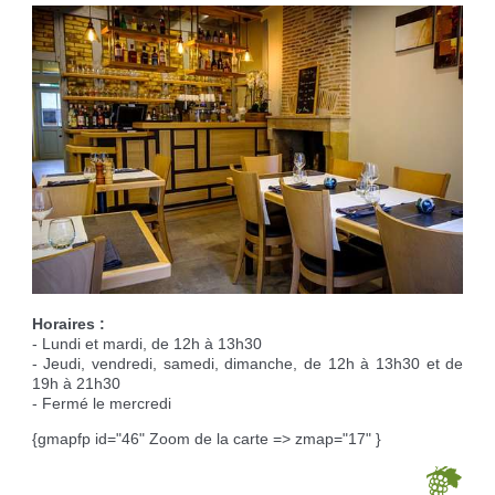
Réservation de salles
Déchèteries
Etat civil
Aire pour camping-cars
Cimetière
Marches vertes
Cartes d'identité, passeport
Campings à proximité
Nos grands événements
Recycleries
Carte d'électeur
Borne de recharge voiture électrique
Des projets
Lutter contre l'ambroisie
Livret de famille
Recensement militaire
Horaires :
- Lundi et mardi, de 12h à 13h30
- Jeudi, vendredi, samedi, dimanche, de 12h à 13h30 et de
19h à 21h30
- Fermé le mercredi
{gmapfp id="46" Zoom de la carte => zmap="17" }