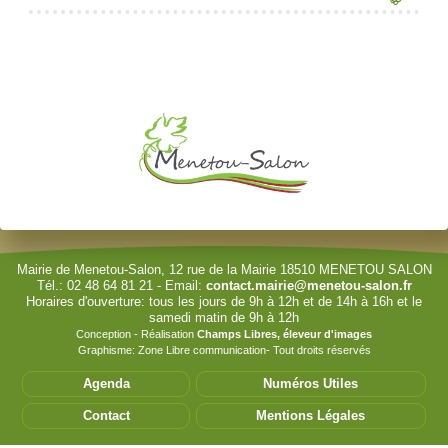
Je souhaite modifier cet article (identification obligatoire)
Identifiant
Mot de passe
Afficher le mot de passe
Se souvenir de moi
Mairie de Menetou-Salon, 12 rue de la Mairie 18510 MENETOU SALON
Tél.: 02 48 64 81 21 - Email:
contact.mairie@menetou-salon.fr
Horaires d'ouverture: tous les jours de 9h à 12h et de 14h à 16h et le
Authentification Web
samedi matin de 9h à 12h
Conception - Réalisation
Champs Libres, éleveur d'images
Connexion
Graphisme: Zone Libre communication- Tout droits réservés
Mot de passe perdu ?
Agenda
Numéros Utiles
Identifiant perdu ?
Contact
Mentions Légales
Cet accès privilégié vous permet de modifier les